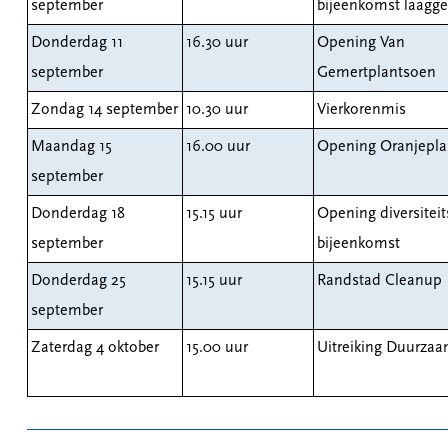
september
bijeenkomst laagge
Donderdag 11
16.30 uur
Opening Van
september
Gemertplantsoen
Zondag 14 september
10.30 uur
Vierkorenmis
Maandag 15
16.00 uur
Opening Oranjepla
september
Donderdag 18
15.15 uur
Opening diversitei
september
bijeenkomst
Donderdag 25
15.15 uur
Randstad Cleanup
september
Zaterdag 4 oktober
15.00 uur
Uitreiking Duurzaa