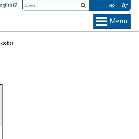
nglish
menu
oktober