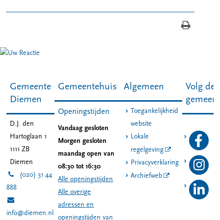
Gemeente
Gemeentehuis
Algemeen
Volg de
Diemen
gemeen
Toegankelijkheid
Openingstijden
D.J. den
website
Vandaag gesloten
Hartoglaan 1
Lokale
Morgen gesloten
1111 ZB
regelgeving
maandag open van
Diemen
Privacyverklaring
08:30 tot 16:30
(020) 31 44
Archiefweb
Alle openingstijden
888
Alle overige
adressen en
info@diemen.nl
openingstijden van