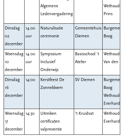
Algemene
Wethouder
Ledenvergadering
Prins
Dinsdag
14.00
Naturalisatie
Gemeentehuis
Burgemeester
02
uur
ceremonie
Diemen
Boog
december
Woensdag
14.00
Symposium
Basisschool 't
Wethouder
10
uur
Inclusief
Atelier
Van den Berg
december
Onderwijs
Dinsdag
14:00
Kerstfeest De
SV Diemen
Burgemeester
16
Zonnebloem
Boog
december
Wethouder
Everhardt
Woensdag
14:30
Uitreiken
’t Kruidvat
Wethouder
17
certificaten
Everhardt
december
valpreventie