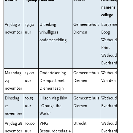
namens het
college
Vrijdag 21
19.30
Uitreiking
Gemeentehuis
Burgemeester
november
uur
vrijwilligers
Diemen
Boog
onderscheiding
Wethouder
Prins
Wethouder
Everhardt
Maandag
15.00
Ondertekening
Gemeentehuis
Wethouder
24
uur
Diempact met
Diemen
Van den Berg
november
DiemerFestijn
Dinsdag
10.15
Hijsen vlag ihkv
Gemeentehuis
Wethouder
25
uur
“Orange the
Diemen
Everhardt
november
World”
Vrijdag 28
10.00
VNG
Utrecht
Wethouder
november
uur
Bestuurdersdag +
Everhardt