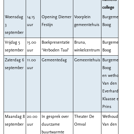
college
Woensdag
14.15
Opening Diemer
Voorplein
Burgemeester
3
uur
Festijn
gemeentehuis
Boog
september
Vrijdag 5
15.00
Boekpresentatie
Bruna,
Burgemeester
september
uur
‘Verboden Taal’
winkelcentrum
Boog
Zaterdag 6
11.00
Gemeentedag
Gemeentehuis
Burgemeester
september
uur
Boog
en wethouders
Van den Berg,
Everhardt,
Klaasse en
Prins
Maandag 8
20.00
In gesprek over
Theater De
Wethouder
september
uur
duurzame
Omval
Van den Berg
buurtwarmte