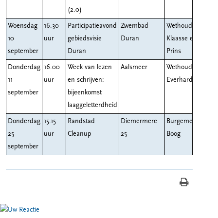
(2.0)
Woensdag
16.30
Participatieavond
Zwembad
Wethouders
10
uur
gebiedsvisie
Duran
Klaasse en
september
Duran
Prins
Donderdag
16.00
Week van lezen
Aalsmeer
Wethouder
11
uur
en schrijven:
Everhardt
september
bijeenkomst
laaggeletterdheid
Donderdag
15.15
Randstad
Diemermere
Burgemeester
25
uur
Cleanup
25
Boog
september