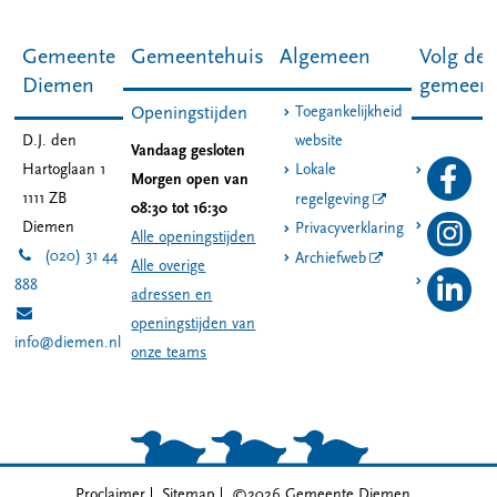
Gemeente
Gemeentehuis
Algemeen
Volg de
Diemen
gemeen
Toegankelijkheid
Openingstijden
D.J. den
website
Vandaag gesloten
Hartoglaan 1
Lokale
Morgen open van
1111 ZB
regelgeving
08:30 tot 16:30
Diemen
Privacyverklaring
Alle openingstijden
(020) 31 44
Archiefweb
Alle overige
888
adressen en
openingstijden van
info@diemen.nl
onze teams
Proclaimer
Sitemap
©2026 Gemeente Diemen