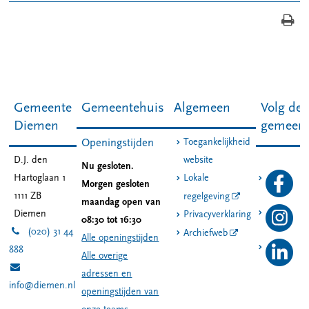
Gemeente
Gemeentehuis
Algemeen
Volg de
Diemen
gemeen
Toegankelijkheid
Openingstijden
D.J. den
website
Nu gesloten.
Hartoglaan 1
Lokale
Morgen gesloten
1111 ZB
regelgeving
maandag open van
Diemen
Privacyverklaring
08:30 tot 16:30
(020) 31 44
Archiefweb
Alle openingstijden
888
Alle overige
adressen en
info@diemen.nl
openingstijden van