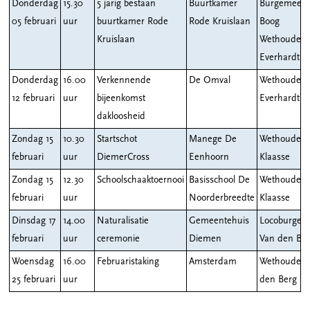
Donderdag
15.30
5 jarig bestaan
Buurtkamer
Burgemeest
05 februari
uur
buurtkamer Rode
Rode Kruislaan
Boog
Kruislaan
Wethouder
Everhardt
Donderdag
16.00
Verkennende
De Omval
Wethouder
12 februari
uur
bijeenkomst
Everhardt
dakloosheid
Zondag 15
10.30
Startschot
Manege De
Wethouder
februari
uur
DiemerCross
Eenhoorn
Klaasse
Zondag 15
12.30
Schoolschaaktoernooi
Basisschool De
Wethouder
februari
uur
Noorderbreedte
Klaasse
Dinsdag 17
14.00
Naturalisatie
Gemeentehuis
Locoburgem
februari
uur
ceremonie
Diemen
Van den Be
Woensdag
16.00
Februaristaking
Amsterdam
Wethouder 
25 februari
uur
den Berg