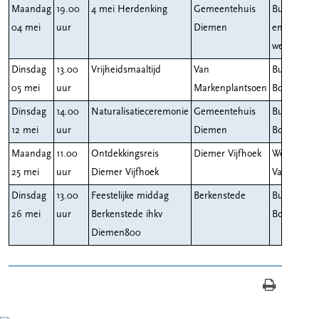
Maandag
19.00
4 mei Herdenking
Gemeentehuis
Burgemees
04 mei
uur
Diemen
en
wethouder
Dinsdag
13.00
Vrijheidsmaaltijd
Van
Burgemees
05 mei
uur
Markenplantsoen
Boog
Dinsdag
14.00
Naturalisatieceremonie
Gemeentehuis
Burgemees
12 mei
uur
Diemen
Boog
Maandag
11.00
Ontdekkingsreis
Diemer Vijfhoek
Wethouder
25 mei
uur
Diemer Vijfhoek
Van den B
Dinsdag
13.00
Feestelijke middag
Berkenstede
Burgemees
26 mei
uur
Berkenstede ihkv
Boog
Diemen800