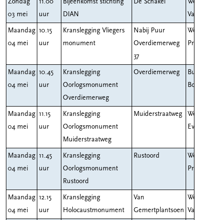
Zondag
11.00
Bijeenkomst stichting
De Schakel
Wethouder
03 mei
uur
DIAN
Van den B
Maandag
10.15
Kranslegging Vliegers
Nabij Puur
Wethouder
04 mei
uur
monument
Overdiemerweg
Prins
37
Maandag
10.45
Kranslegging
Overdiemerweg
Burgemees
04 mei
uur
Oorlogsmonument
Boog
Overdiemerweg
Maandag
11.15
Kranslegging
Muiderstraatweg
Wethouder
04 mei
uur
Oorlogsmonument
Everhardt
Muiderstraatweg
Maandag
11.45
Kranslegging
Rustoord
Wethouder
04 mei
uur
Oorlogsmonument
Prins
Rustoord
Maandag
12.15
Kranslegging
Van
Wethouder
04 mei
uur
Holocaustmonument
Gemertplantsoen
Van den B