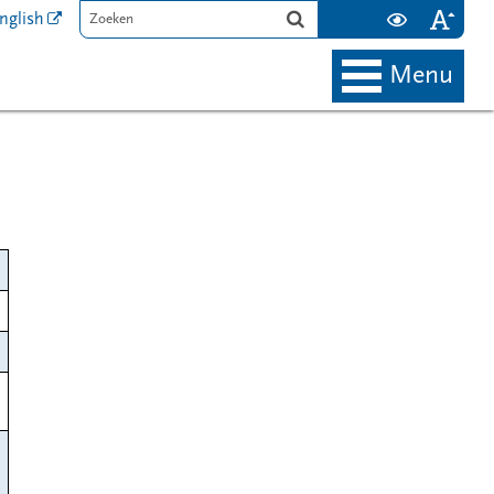
nglish
menu