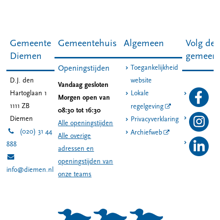
Gemeente
Gemeentehuis
Algemeen
Volg de
Diemen
gemeen
Toegankelijkheid
Openingstijden
D.J. den
website
Vandaag gesloten
Hartoglaan 1
Lokale
Morgen open van
1111 ZB
regelgeving
08:30 tot 16:30
Diemen
Privacyverklaring
Alle openingstijden
(020) 31 44
Archiefweb
Alle overige
888
adressen en
openingstijden van
info@diemen.nl
onze teams