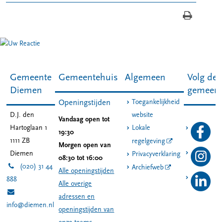
Gemeente
Gemeentehuis
Algemeen
Volg de
Diemen
gemeen
Toegankelijkheid
Openingstijden
D.J. den
website
Vandaag open tot
Hartoglaan 1
Lokale
19:30
1111 ZB
regelgeving
Morgen open van
Diemen
Privacyverklaring
08:30 tot 16:00
(020) 31 44
Archiefweb
Alle openingstijden
888
Alle overige
adressen en
info@diemen.nl
openingstijden van