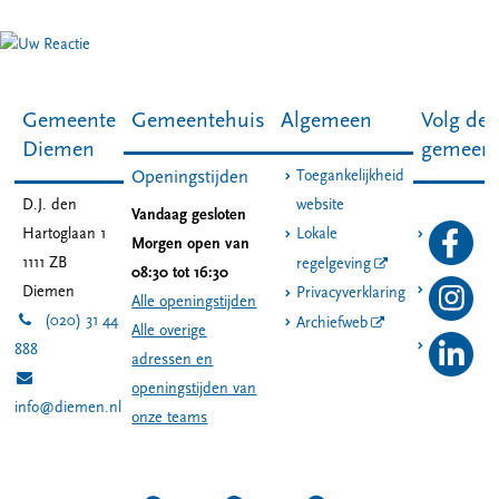
Gemeente
Gemeentehuis
Algemeen
Volg de
Diemen
gemeen
Toegankelijkheid
Openingstijden
D.J. den
website
Vandaag gesloten
Hartoglaan 1
Lokale
Morgen open van
1111 ZB
regelgeving
08:30 tot 16:30
Diemen
Privacyverklaring
Alle openingstijden
(020) 31 44
Archiefweb
Alle overige
888
adressen en
openingstijden van
info@diemen.nl
onze teams