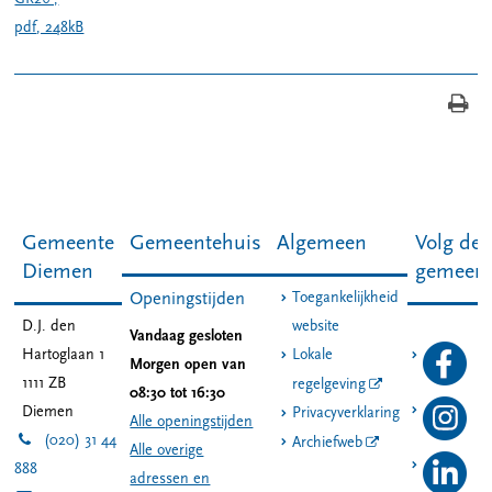
pdf
, 248kB
Gemeente
Gemeentehuis
Algemeen
Volg de
Diemen
gemeen
Toegankelijkheid
Openingstijden
D.J. den
website
Vandaag gesloten
Hartoglaan 1
Lokale
Morgen open van
1111 ZB
regelgeving
08:30 tot 16:30
Diemen
Privacyverklaring
Alle openingstijden
(020) 31 44
Archiefweb
Alle overige
888
adressen en