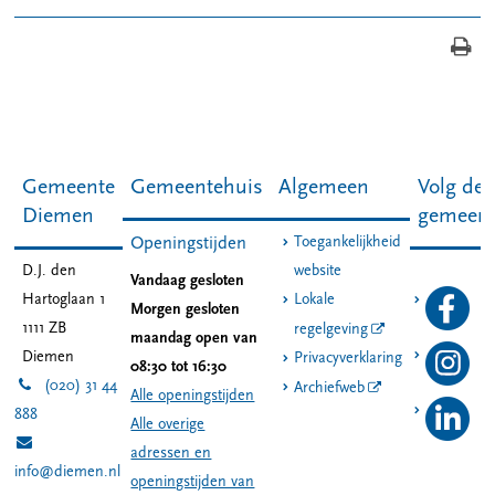
Gemeente
Gemeentehuis
Algemeen
Volg de
Diemen
gemeen
Toegankelijkheid
Openingstijden
D.J. den
website
Vandaag gesloten
Hartoglaan 1
Lokale
Morgen gesloten
1111 ZB
regelgeving
maandag open van
Diemen
Privacyverklaring
08:30 tot 16:30
(020) 31 44
Archiefweb
Alle openingstijden
888
Alle overige
adressen en
info@diemen.nl
openingstijden van