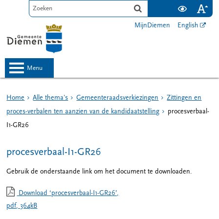
MijnDiemen
English
menu
Home
Alle thema's
Gemeenteraadsverkiezingen
Zittingen en
proces-verbalen ten aanzien van de kandidaatstelling
procesverbaal-
I1-GR26
procesverbaal-I1-GR26
Gebruik de onderstaande link om het document te downloaden.
Download ‘procesverbaal-I1-GR26’,
pdf
, 364kB