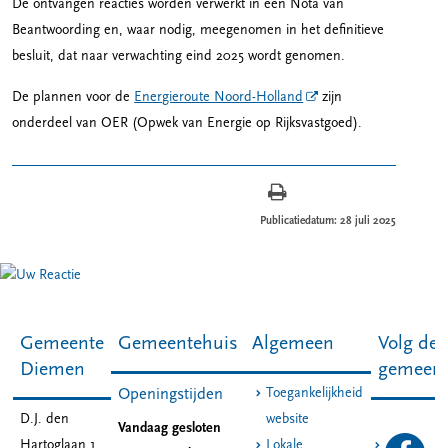
De ontvangen reacties worden verwerkt in een Nota van
Beantwoording en, waar nodig, meegenomen in het definitieve
besluit, dat naar verwachting eind 2025 wordt genomen.
De plannen voor de
Energieroute Noord-Holland
zijn
onderdeel van OER (Opwek van Energie op Rijksvastgoed).
Publicatiedatum: 28 juli 2025
Gemeente
Gemeentehuis
Algemeen
Volg de
Diemen
gemeen
Toegankelijkheid
Openingstijden
D.J. den
website
Vandaag gesloten
Hartoglaan 1
Lokale