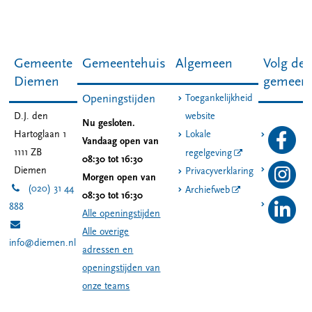
Gemeente
Gemeentehuis
Algemeen
Volg de
Diemen
gemeen
Toegankelijkheid
Openingstijden
D.J. den
website
Nu gesloten.
Hartoglaan 1
Lokale
Vandaag open van
1111 ZB
regelgeving
08:30 tot 16:30
Diemen
Privacyverklaring
Morgen open van
(020) 31 44
Archiefweb
08:30 tot 16:30
888
Alle openingstijden
Alle overige
info@diemen.nl
adressen en
openingstijden van
onze teams