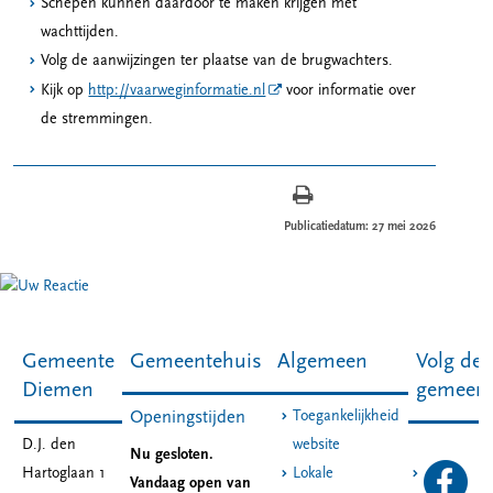
Schepen kunnen daardoor te maken krijgen met
wachttijden.
Volg de aanwijzingen ter plaatse van de brugwachters.
Kijk op
http://vaarweginformatie.nl
voor informatie over
de stremmingen.
Publicatiedatum: 27 mei 2026
Gemeente
Gemeentehuis
Algemeen
Volg de
Diemen
gemeen
Toegankelijkheid
Openingstijden
D.J. den
website
Nu gesloten.
Hartoglaan 1
Lokale
Vandaag open van