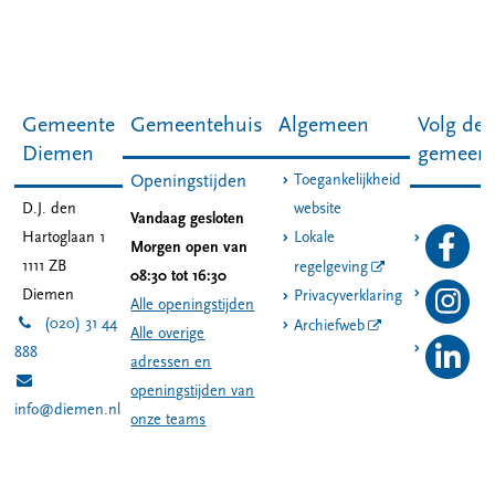
Gemeente
Gemeentehuis
Algemeen
Volg de
Diemen
gemeen
Toegankelijkheid
Openingstijden
D.J. den
website
Vandaag gesloten
Hartoglaan 1
Lokale
Morgen open van
1111 ZB
regelgeving
08:30 tot 16:30
Diemen
Privacyverklaring
Alle openingstijden
(020) 31 44
Archiefweb
Alle overige
888
adressen en
openingstijden van
info@diemen.nl
onze teams