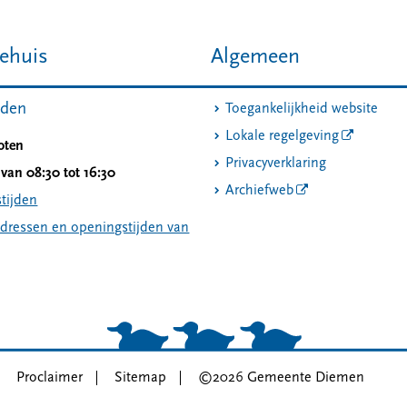
ehuis
Algemeen
jden
Toegankelijkheid website
Lokale regelgeving
oten
Privacyverklaring
van 08:30 tot 16:30
Archiefweb
tijden
adressen en openingstijden van
Proclaimer
Sitemap
©2026 Gemeente Diemen