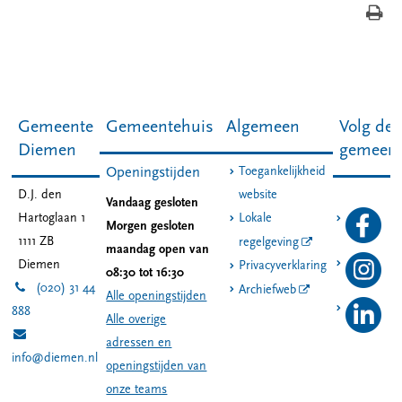
Gemeente
Gemeentehuis
Algemeen
Volg de
Diemen
gemeen
Toegankelijkheid
Openingstijden
D.J. den
website
Vandaag gesloten
Hartoglaan 1
Lokale
Morgen gesloten
1111 ZB
regelgeving
maandag open van
Diemen
Privacyverklaring
08:30 tot 16:30
(020) 31 44
Archiefweb
Alle openingstijden
888
Alle overige
adressen en
info@diemen.nl
openingstijden van
onze teams