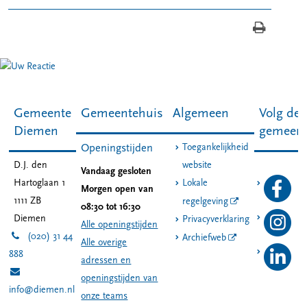
Gemeente
Gemeentehuis
Algemeen
Volg de
Diemen
gemeen
Toegankelijkheid
Openingstijden
D.J. den
website
Vandaag gesloten
Hartoglaan 1
Lokale
Morgen open van
1111 ZB
regelgeving
08:30 tot 16:30
Diemen
Privacyverklaring
Alle openingstijden
(020) 31 44
Archiefweb
Alle overige
888
adressen en
openingstijden van
info@diemen.nl
onze teams