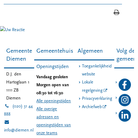
Gemeente
Gemeentehuis
Algemeen
Volg de
Diemen
gemeen
Toegankelijkheid
Openingstijden
D.J. den
website
Vandaag gesloten
Hartoglaan 1
Lokale
Morgen open van
1111 ZB
regelgeving
08:30 tot 16:30
Diemen
Privacyverklaring
Alle openingstijden
(020) 31 44
Archiefweb
Alle overige
888
adressen en
openingstijden van
info@diemen.nl
onze teams