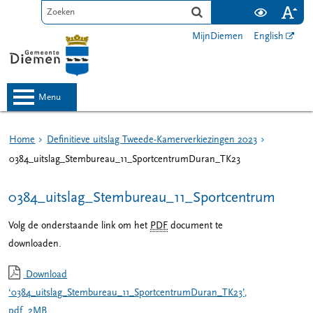
MijnDiemen
English
menu
Home
Definitieve uitslag Tweede-Kamerverkiezingen 2023
0384_uitslag_Stembureau_11_SportcentrumDuran_TK23
0384_uitslag_Stembureau_11_SportcentrumDura
Volg de onderstaande link om het
PDF
document te
downloaden.
Download
‘0384_uitslag_Stembureau_11_SportcentrumDuran_TK23’,
pdf
, 2MB