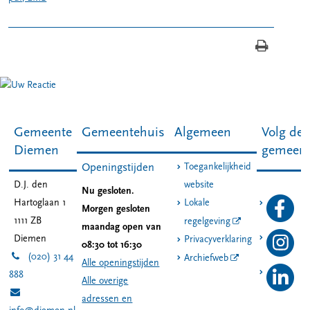
Gemeente
Gemeentehuis
Algemeen
Volg de
Diemen
gemeen
Toegankelijkheid
Openingstijden
D.J. den
website
Nu gesloten.
Hartoglaan 1
Lokale
Morgen gesloten
1111 ZB
regelgeving
maandag open van
Diemen
Privacyverklaring
08:30 tot 16:30
(020) 31 44
Archiefweb
Alle openingstijden
888
Alle overige
adressen en