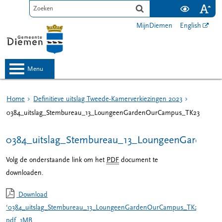
MijnDiemen
English
menu
Home
Definitieve uitslag Tweede-Kamerverkiezingen 2023
0384_uitslag_Stembureau_13_LoungeenGardenOurCampus_TK23
0384_uitslag_Stembureau_13_LoungeenGarden
Volg de onderstaande link om het
PDF
document te
downloaden.
Download
‘0384_uitslag_Stembureau_13_LoungeenGardenOurCampus_TK23’,
pdf
, 1MB