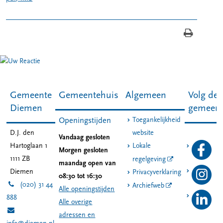
Gemeente
Gemeentehuis
Algemeen
Volg de
Diemen
gemeen
Toegankelijkheid
Openingstijden
D.J. den
website
Vandaag gesloten
Hartoglaan 1
Lokale
Morgen gesloten
1111 ZB
regelgeving
maandag open van
Diemen
Privacyverklaring
08:30 tot 16:30
(020) 31 44
Archiefweb
Alle openingstijden
888
Alle overige
adressen en