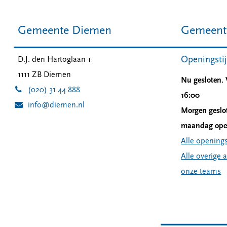
Gemeente Diemen
Gemeent
Openingsti
D.J. den Hartoglaan 1
1111 ZB
Diemen
Nu gesloten.
(020) 31 44 888
16:00
info@diemen.nl
Morgen geslo
maandag open
Alle openings
Alle overige 
onze teams