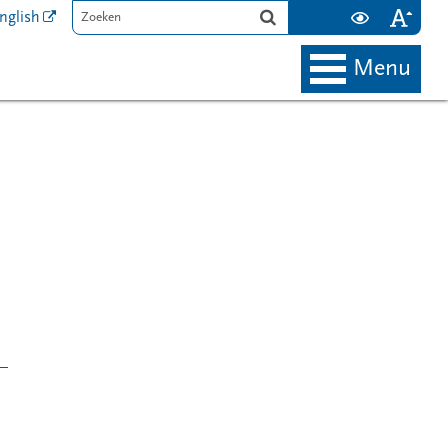
nglish
menu