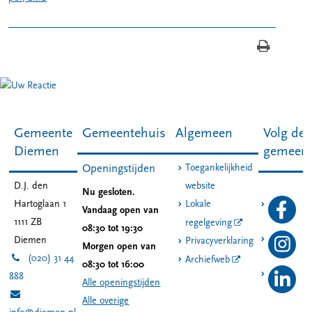
Gemeente
Gemeentehuis
Algemeen
Volg de
Diemen
gemeen
Toegankelijkheid
Openingstijden
D.J. den
website
Nu gesloten.
Hartoglaan 1
Lokale
Vandaag open van
1111 ZB
regelgeving
08:30 tot 19:30
Diemen
Privacyverklaring
Morgen open van
(020) 31 44
Archiefweb
08:30 tot 16:00
888
Alle openingstijden
Alle overige