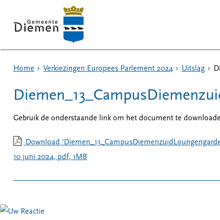
Home
Verkiezingen Europees Parlement 2024
Uitslag
D
Diemen_13_CampusDiemenzuidL
Gebruik de onderstaande link om het document te download
Download ‘Diemen_13_CampusDiemenzuidLoungengarden_
10 juni 2024,
pdf
, 1MB