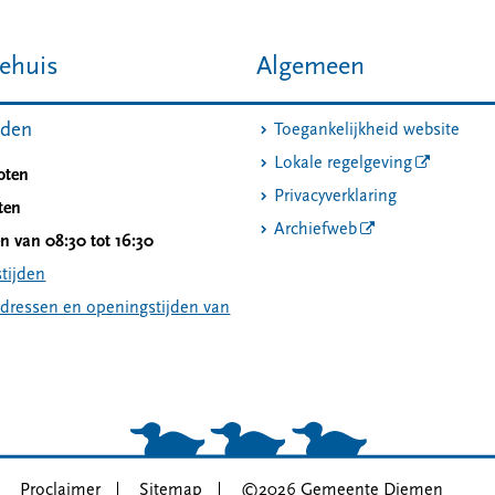
ehuis
Algemeen
jden
Toegankelijkheid website
Lokale regelgeving
oten
Privacyverklaring
ten
Archiefweb
 van 08:30 tot 16:30
tijden
adressen en openingstijden van
Proclaimer
Sitemap
©2026 Gemeente Diemen