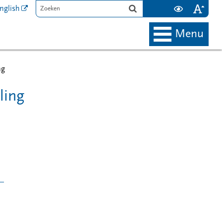
nglish
menu
ng
ling