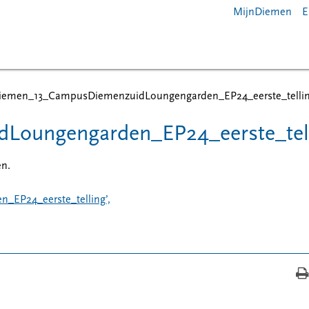
MijnDiemen
E
iemen_13_CampusDiemenzuidLoungengarden_EP24_eerste_telli
oungengarden_EP24_eerste_tel
en.
EP24_eerste_telling’,