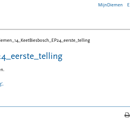
MijnDiemen
E
iemen_14_KeetBiesbosch_EP24_eerste_telling
_eerste_telling
en.
’,