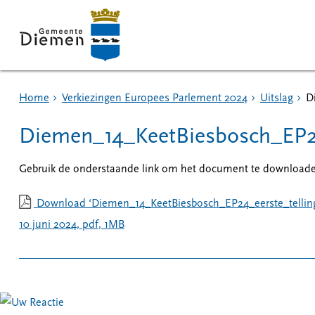
Home
Verkiezingen Europees Parlement 2024
Uitslag
D
Diemen_14_KeetBiesbosch_EP24
Gebruik de onderstaande link om het document te download
Download ‘Diemen_14_KeetBiesbosch_EP24_eerste_telling
10 juni 2024,
pdf
, 1MB