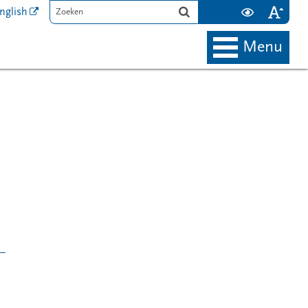
nglish
menu