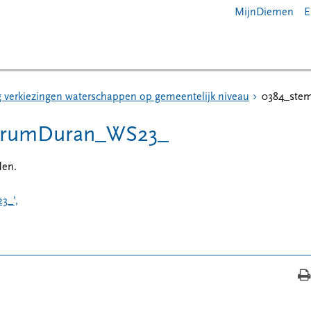
MijnDiemen
E
g verkiezingen waterschappen op gemeentelijk niveau
0384_ste
ntrumDuran_WS23_
en.
3_’,