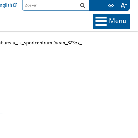
nglish
menu
mbureau_11_sportcentrumDuran_WS23_