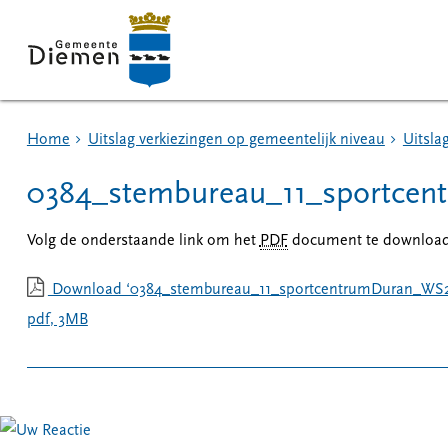
Home
Uitslag verkiezingen op gemeentelijk niveau
Uitsla
0384_stembureau_11_sportce
Volg de onderstaande link om het
PDF
document te download
Download ‘0384_stembureau_11_sportcentrumDuran_WS2
pdf
, 3MB