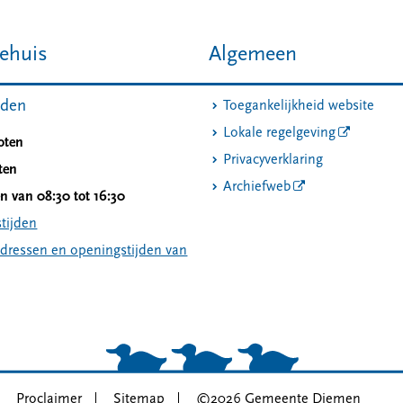
ehuis
Algemeen
jden
Toegankelijkheid website
Lokale regelgeving
oten
Privacyverklaring
ten
Archiefweb
 van 08:30 tot 16:30
tijden
adressen en openingstijden van
Proclaimer
Sitemap
©2026 Gemeente Diemen