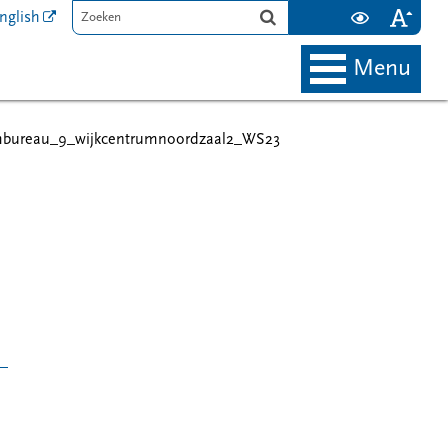
nglish
menu
mbureau_9_wijkcentrumnoordzaal2_WS23