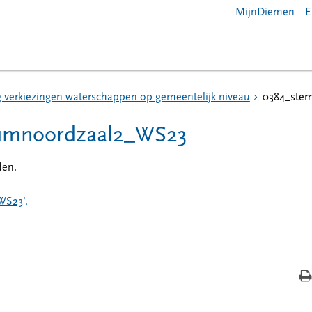
MijnDiemen
E
g verkiezingen waterschappen op gemeentelijk niveau
0384_ste
rumnoordzaal2_WS23
en.
WS23’,