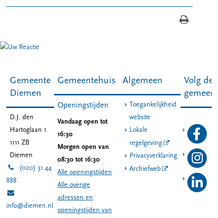
Gemeente
Gemeentehuis
Algemeen
Volg de
Diemen
gemeen
Toegankelijkheid
Openingstijden
D.J. den
website
Vandaag open tot
Hartoglaan 1
Lokale
16:30
1111 ZB
regelgeving
Morgen open van
Diemen
Privacyverklaring
08:30 tot 16:30
(020) 31 44
Archiefweb
Alle openingstijden
888
Alle overige
adressen en
info@diemen.nl
openingstijden van