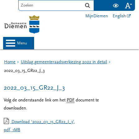
MijnDiemen
English
menu
Home
Uitslag gemeenteraadsverkiezing 2022 in detail
2022_03_15_GR22_J_3
2022_03_15_GR22_J_3
Volg de onderstaande link om het
PDF
document te
downloaden.
Download ‘2022_03_15_GR22_J_3’,
pdf
, 1MB