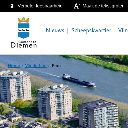
Verbeter leesbaarheid
Maak de tekst groter
Nieuws
Scheepskwartier
Vli
Home
Vlindertuin
Proces