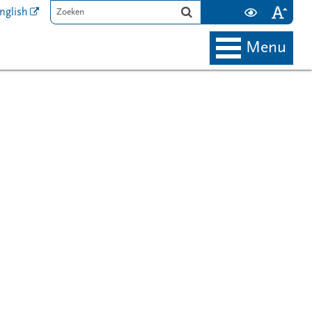
nglish
menu