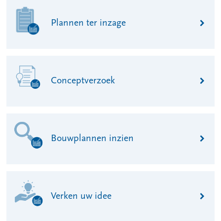
Plannen ter inzage
Conceptverzoek
Bouwplannen inzien
Verken uw idee