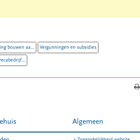
ng bouwen aa...
Vergunningen en subsidies
ecabedrijf...
ehuis
Algemeen
jden
Toegankelijkheid website