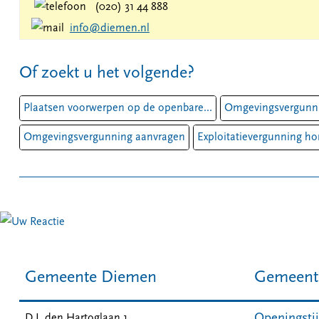
(020) 31 44 888
info
@diemen.nl
Of zoekt u het volgende?
Plaatsen voorwerpen op de openbare...
Omgevingsvergunni
Omgevingsvergunning aanvragen
Exploitatievergunning hor
Gemeente Diemen
Gemeent
Openingsti
D.J. den Hartoglaan 1