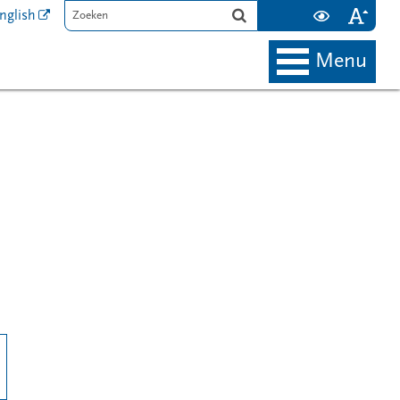
nglish
menu