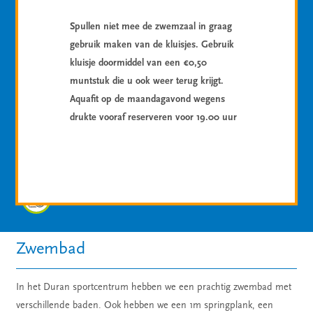
Spullen niet mee de zwemzaal in graag
Aqua-activiteiten
gebruik maken van de kluisjes. Gebruik
kluisje doormiddel van een €0,50
Recreatief zwemmen
muntstuk die u ook weer terug krijgt.
Aquafit op de maandagavond wegens
Banenzwemmen
drukte vooraf reserveren voor 19.00 uur
Aquadisco
Openingstijden
Zwembad
In het Duran sportcentrum hebben we een prachtig zwembad met
verschillende baden. Ook hebben we een 1m springplank, een