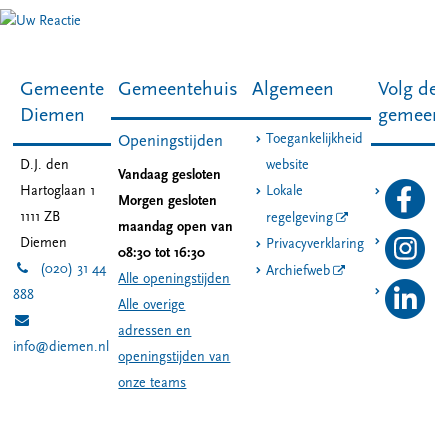
Gemeente
Gemeentehuis
Algemeen
Volg de
Diemen
gemeen
Toegankelijkheid
Openingstijden
D.J. den
website
Vandaag gesloten
Hartoglaan 1
Lokale
Morgen gesloten
1111 ZB
regelgeving
maandag open van
Diemen
Privacyverklaring
08:30 tot 16:30
(020) 31 44
Archiefweb
Alle openingstijden
888
Alle overige
adressen en
info@diemen.nl
openingstijden van
onze teams