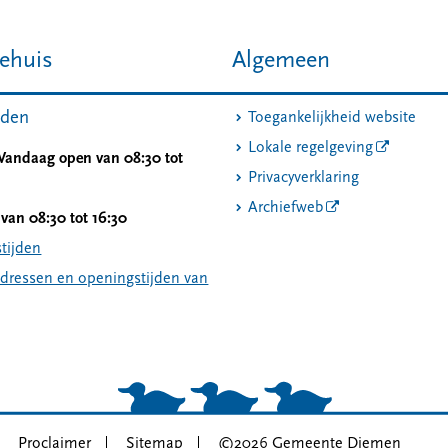
ehuis
Algemeen
jden
Toegankelijkheid website
Lokale regelgeving
 Vandaag open van 08:30 tot
Privacyverklaring
Archiefweb
van 08:30 tot 16:30
tijden
adressen en openingstijden van
Proclaimer
Sitemap
©2026 Gemeente Diemen