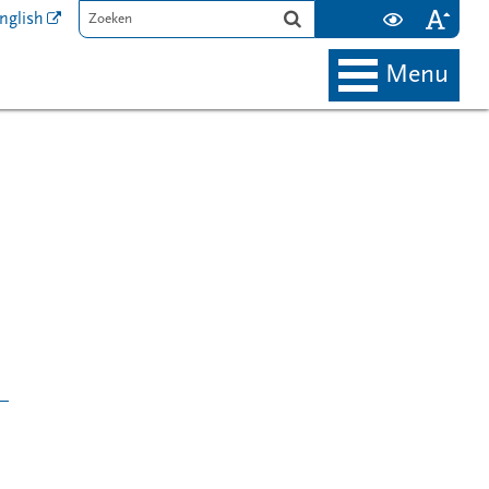
nglish
menu