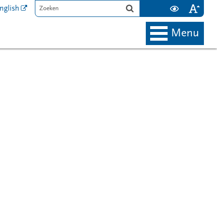
nglish
menu