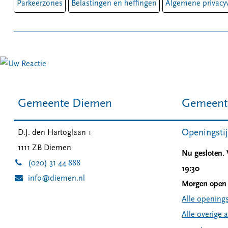
Parkeerzones
Belastingen en heffingen
Algemene privacyv
Gemeente Diemen
Gemeent
Openingsti
D.J. den Hartoglaan 1
1111 ZB
Diemen
Nu gesloten.
(020) 31 44 888
19:30
info@diemen.nl
Morgen open 
Alle openings
Alle overige 