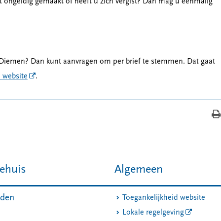
t ongeldig gemaakt of heeft u zich vergist? Dan mag u eenmalig
 in Diemen? Dan kunt aanvragen om per brief te stemmen. Dat gaat
 website
.
ehuis
Algemeen
jden
Toegankelijkheid website
Lokale regelgeving