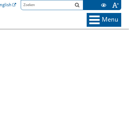
nglish
menu