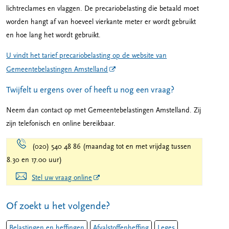
lichtreclames en vlaggen.
De precariobelasting die betaald moet
worden hangt af van hoeveel vierkante meter er wordt gebruikt
en hoe lang het wordt gebruikt.
U vindt het tarief precariobelasting op de website van
Gemeentebelastingen Amstelland
Twijfelt u ergens over of heeft u nog een vraag?
Neem dan contact op met Gemeentebelastingen Amstelland. Zij
zijn telefonisch en online bereikbaar.
(020) 540 48 86 (maandag tot en met vrijdag tussen
8.30 en 17.00 uur)
Stel uw vraag online
Of zoekt u het volgende?
Belastingen en heffingen
Afvalstoffenheffing
Leges