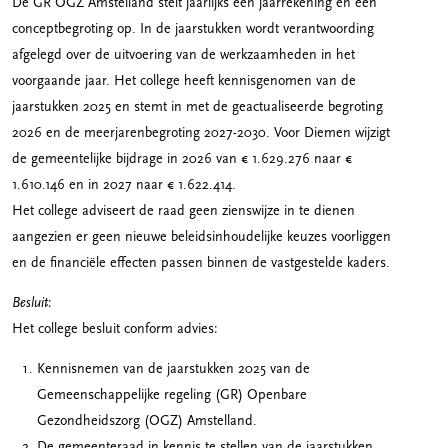
De GR OGZ Amstelland stelt jaarlijks een jaarrekening en een
conceptbegroting op. In de jaarstukken wordt verantwoording
afgelegd over de uitvoering van de werkzaamheden in het
voorgaande jaar. Het college heeft kennisgenomen van de
jaarstukken 2025 en stemt in met de geactualiseerde begroting
2026 en de meerjarenbegroting 2027-2030. Voor Diemen wijzigt
de gemeentelijke bijdrage in 2026 van € 1.629.276 naar €
1.610.146 en in 2027 naar € 1.622.414.
Het college adviseert de raad geen zienswijze in te dienen
aangezien er geen nieuwe beleidsinhoudelijke keuzes voorliggen
en de financiële effecten passen binnen de vastgestelde kaders.
Besluit
:
Het college besluit conform advies:
Kennisnemen van de jaarstukken 2025 van de
Gemeenschappelijke regeling (GR) Openbare
Gezondheidszorg (OGZ) Amstelland.
De gemeenteraad in kennis te stellen van de jaarstukken