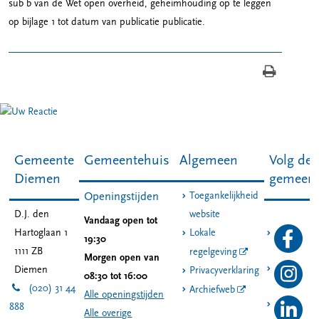
sub b van de Wet open overheid, geheimhouding op te leggen
op bijlage 1 tot datum van publicatie publicatie.
Gemeente
Gemeentehuis
Algemeen
Volg de
Diemen
gemeen
Toegankelijkheid
Openingstijden
D.J. den
website
Vandaag open tot
Hartoglaan 1
Lokale
19:30
1111 ZB
regelgeving
Morgen open van
Diemen
Privacyverklaring
08:30 tot 16:00
(020) 31 44
Archiefweb
Alle openingstijden
888
Alle overige