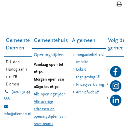
Gemeente
Gemeentehuis
Algemeen
Volg de
Diemen
gemeen
Toegankelijkheid
Openingstijden
D.J. den
website
Vandaag open tot
Hartoglaan 1
Lokale
16:30
1111 ZB
regelgeving
Morgen open van
Diemen
Privacyverklaring
08:30 tot 16:30
(020) 31 44
Archiefweb
Alle openingstijden
888
Alle overige
adressen en
info@diemen.nl
openingstijden van
onze teams