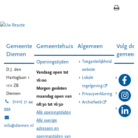
Gemeente
Gemeentehuis
Algemeen
Volg de
Diemen
gemeen
Toegankelijkheid
Openingstijden
D.J. den
website
Vandaag open tot
Hartoglaan 1
Lokale
16:00
1111 ZB
regelgeving
Morgen gesloten
Diemen
Privacyverklaring
maandag open van
(020) 31 44
Archiefweb
08:30 tot 16:30
888
Alle openingstijden
Alle overige
info@diemen.nl
adressen en
openingstijden van