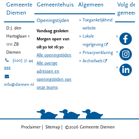
Gemeente
Gemeentehuis
Algemeen
Volg de
Diemen
gemeen
Toegankelijkheid
Openingstijden
D.J. den
website
Vandaag gesloten
Hartoglaan 1
Lokale
Morgen open van
1111 ZB
regelgeving
08:30 tot 16:30
Diemen
Privacyverklaring
Alle openingstijden
(020) 31 44
Archiefweb
Alle overige
888
adressen en
openingstijden van
info@diemen.nl
onze teams
Proclaimer
Sitemap
©2026 Gemeente Diemen