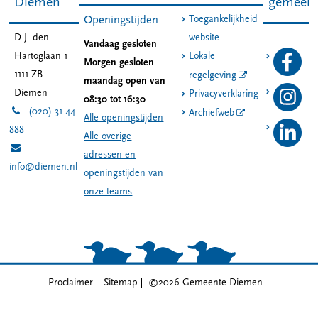
Diemen
gemeen
Toegankelijkheid
Openingstijden
D.J. den
website
Vandaag gesloten
Hartoglaan 1
Lokale
Morgen gesloten
1111 ZB
regelgeving
maandag open van
Diemen
Privacyverklaring
08:30 tot 16:30
(020) 31 44
Archiefweb
Alle openingstijden
888
Alle overige
adressen en
info@diemen.nl
openingstijden van
onze teams
Proclaimer
Sitemap
©2026 Gemeente Diemen