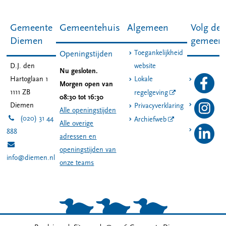
Gemeente
Gemeentehuis
Algemeen
Volg de
Diemen
gemeen
Toegankelijkheid
Openingstijden
D.J. den
website
Nu gesloten.
Hartoglaan 1
Lokale
Morgen open van
1111 ZB
regelgeving
08:30 tot 16:30
Diemen
Privacyverklaring
Alle openingstijden
(020) 31 44
Archiefweb
Alle overige
888
adressen en
openingstijden van
info@diemen.nl
onze teams