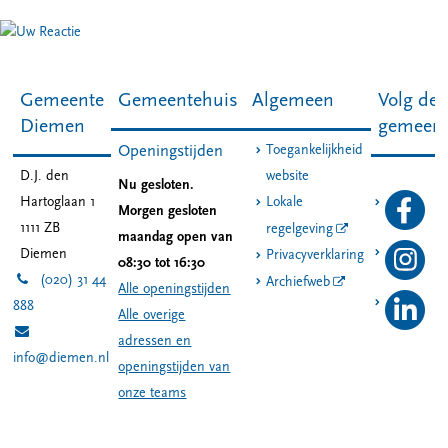
Gemeente
Gemeentehuis
Algemeen
Volg de
Diemen
gemeen
Toegankelijkheid
Openingstijden
D.J. den
website
Nu gesloten.
Hartoglaan 1
Lokale
Morgen gesloten
1111 ZB
regelgeving
maandag open van
Diemen
Privacyverklaring
08:30 tot 16:30
(020) 31 44
Archiefweb
Alle openingstijden
888
Alle overige
adressen en
info@diemen.nl
openingstijden van
onze teams