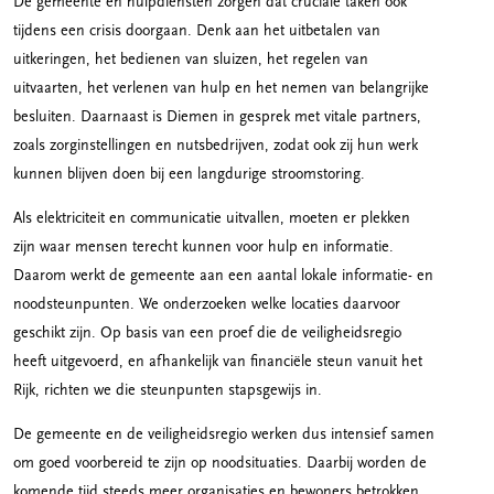
De gemeente en hulpdiensten zorgen dat cruciale taken ook
tijdens een crisis doorgaan. Denk aan het uitbetalen van
uitkeringen, het bedienen van sluizen, het regelen van
uitvaarten, het verlenen van hulp en het nemen van belangrijke
besluiten. Daarnaast is Diemen in gesprek met vitale partners,
zoals zorginstellingen en nutsbedrijven, zodat ook zij hun werk
kunnen blijven doen bij een langdurige stroomstoring.
Als elektriciteit en communicatie uitvallen, moeten er plekken
zijn waar mensen terecht kunnen voor hulp en informatie.
Daarom werkt de gemeente aan een aantal lokale informatie- en
noodsteunpunten. We onderzoeken welke locaties daarvoor
geschikt zijn. Op basis van een proef die de veiligheidsregio
heeft uitgevoerd, en afhankelijk van financiële steun vanuit het
Rijk, richten we die steunpunten stapsgewijs in.
De gemeente en de veiligheidsregio werken dus intensief samen
om goed voorbereid te zijn op noodsituaties. Daarbij worden de
komende tijd steeds meer organisaties en bewoners betrokken.