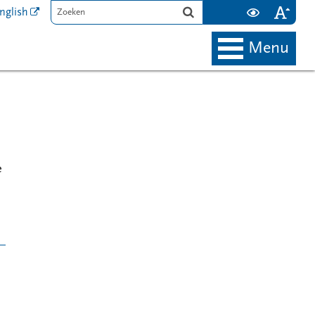
nglish
menu
e