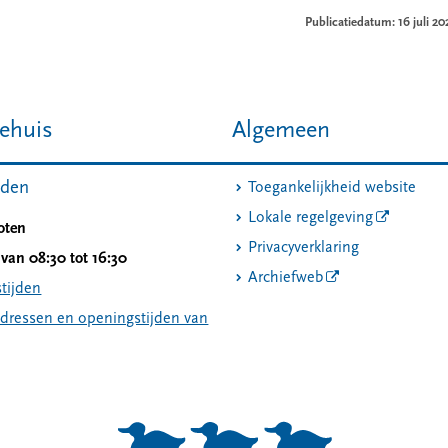
Publicatiedatum: 16 juli 20
ehuis
Algemeen
jden
Toegankelijkheid website
Lokale regelgeving
oten
Privacyverklaring
van 08:30 tot 16:30
Archiefweb
tijden
adressen en openingstijden van