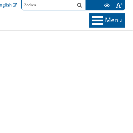
nglish
menu