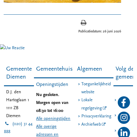
Publicatiedatum: 26 juni 2026
Gemeente
Gemeentehuis
Algemeen
Volg de
Diemen
gemeen
Toegankelijkheid
Openingstijden
D.J. den
website
Nu gesloten.
Hartoglaan 1
Lokale
Morgen open van
1111 ZB
regelgeving
08:30 tot 16:00
Diemen
Privacyverklaring
Alle openingstijden
(020) 31 44
Archiefweb
Alle overige
888
adressen en