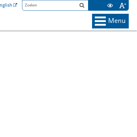
nglish
menu